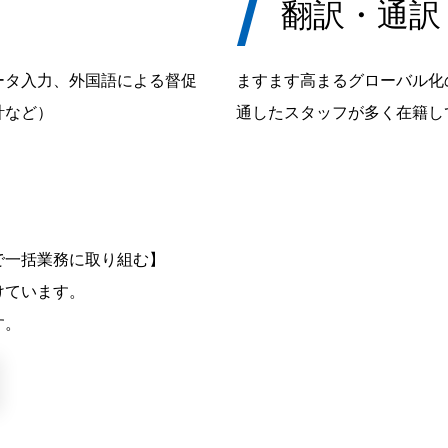
翻訳・通訳
ータ入力、外国語による督促
ますます高まるグローバル化
計など）
通したスタッフが多く在籍し
で一括業務に取り組む】
けています。
す。