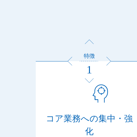
特徴
1
コア業務への集中・強
化